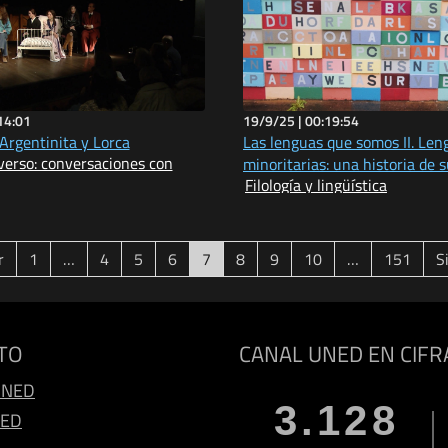
14:01
19/9/25 |
00:19:54
Argentinita y Lorca
Las lenguas que somos II. Len
verso: conversaciones con
minoritarias: una historia de 
Filología y lingüística
(current)
r
1
…
4
5
6
7
8
9
10
…
151
S
TO
CANAL UNED EN CIFR
UNED
3.128
NED