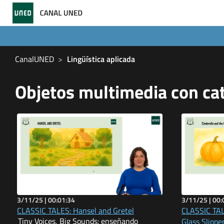
CanalUNED
Lingüística aplicada
Objetos multimedia con cat
3/11/25 |
00:01:34
3/11/25 |
00:
CLASSIC TALES: Hansel and Gretel
CLASSIC TALE
Tiny Voices, Big Sounds: enseñando
Glass Slippe