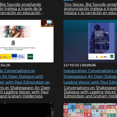
, Big Sounds: enseñando
Tiny Voices, Big Sounds: ens
n inglesa a través de la
pronunciación inglesa a través
 narración en educación
música y la narración en educ
infantil
:54:26
22/10/25 |
00:09:06
a: Conversations on
Inauguration: Conversations 
: An Open Dialogue with
Shakespeare: An Open Dialog
ces' with Paul Edmondson and
Leading Voices' with Paul Ed
ns on Shakespeare: An Open
Conversations on Shakespear
derness
Graham Holderness
h Leading Voices' with Paul
Dialogue with Leading Voices'
and Graham Holderness
Edmondson and Graham Hold