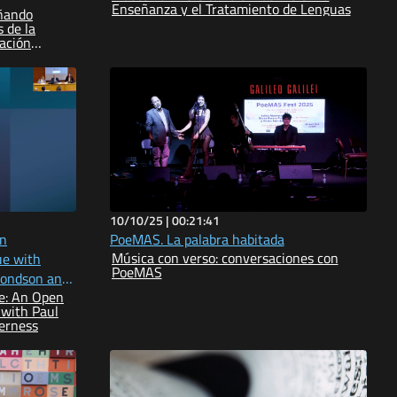
Enseñanza y el Tratamiento de Lenguas
eñando
 de la
ación
10/10/25 |
00:21:41
on
PoeMAS. La palabra habitada
Música con verso: conversaciones con
ue with
PoeMAS
mondson and
e: An Open
 with Paul
erness