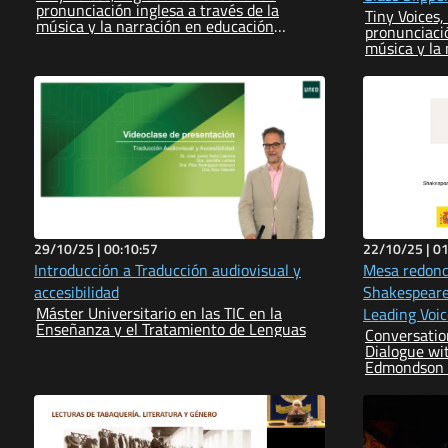
pronunciación inglesa a través de la
Tiny Voices
música y la narración en educación
pronunciació
infantil
música y la
infantil
29/10/25 |
00:10:57
22/10/25 |
01
Introducción a Traducción audiovisual y
Mesa redond
accesibilidad
Shakespeare
Máster Universitario en las TIC en la
Leading Voi
Enseñanza y el Tratamiento de Lenguas
Conversatio
Graham Hol
Dialogue wit
Edmondson 