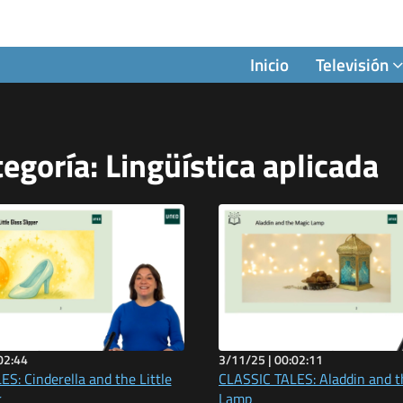
Inicio
Televisión
egoría: Lingüística aplicada
02:44
3/11/25 |
00:02:11
S: Cinderella and the Little
CLASSIC TALES: Aladdin and t
r
Lamp