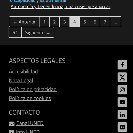
discapacidad y salud mental
Autonomía y Dependencia, una crisis que abordar
(current)
← Anterior
1
2
3
4
5
6
7
…
51
Siguiente →
ASPECTOS LEGALES
Accesibilidad
Nota Legal
Política de privacidad
Política de cookies
CONTACTO
Canal UNED
Info UNED