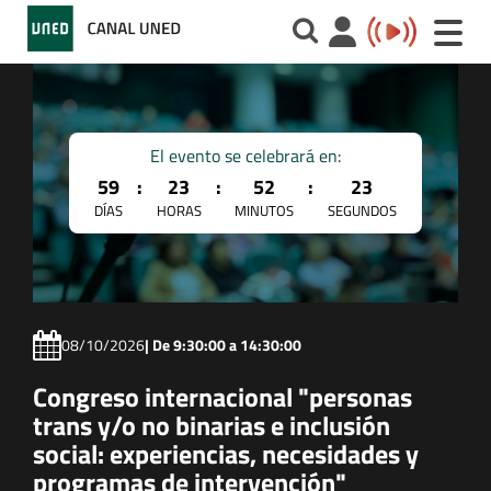
Toggle
naviga
El evento se celebrará en:
59
:
23
:
52
:
23
DÍAS
HORAS
MINUTOS
SEGUNDOS
08/10/2026
| De 9:30:00 a 14:30:00
Congreso internacional "personas
trans y/o no binarias e inclusión
social: experiencias, necesidades y
programas de intervención"