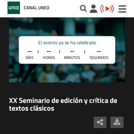
Toggle
naviga
El evento ya se ha celebrado
--
:
--
:
--
:
--
DÍAS
HORAS
MINUTOS
SEGUNDOS
XX Seminario de edición y crítica de
textos clásicos