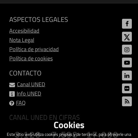
ASPECTOS LEGALES
Accesibilidad
Nota Legal
Política de privacidad
Política de cookies
CONTACTO
Canal UNED
Info UNED
FAQ
CANAL UNED EN CIFRAS
Cookies
3.128
7.598
17.088
Este sitio web utiliza cookies propias y de terceros, para ofrecerle una