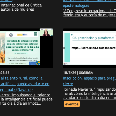
Internacional de Crítica
epistemologias
 autoría de mujeres
V Congreso Internacional de C
feminista y autoría de mujere
:28:53
18/6/26 |
00:38:34
el talento rural: cómo la
Inscripción, espacio para preg
 artificial puede ayudarte en
cierre
Jornada Navarra: “Impulsando 
 en Imotz (Navarra)
rural: cómo la inteligencia artificial puede
arra: “Impulsando el talento
ayudarte en tu día a día en Imotz
ial puede
(Navarra)”
motz
eventos