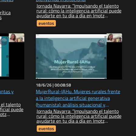
Jornada Navarra: “Impulsando el talento
rural: cómo la inteligencia artificial puede
rítica
ayudarte en tu día a día en Imotz
s
(Navarra)”
eventos
18/6/26 |
00:08:58
untas y
MujerRural-IAHu. Mujeres rurales frente
a la inteligencia artificial generativa
el talento
(humanista): análisis situacional y
Jornada Navarra: “Impulsando el talento
propuesta formativa
rural: cómo la inteligencia artificial puede
ayudarte en tu día a día en Imotz
(Navarra)”
eventos