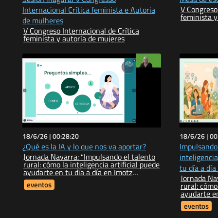
V Congreso 
Internacional Crítica feminista e Autoria
feminista y
de mulheres
V Congreso Internacional de Crítica
feminista y autoría de mujeres
18/6/26 |
00:28:20
18/6/26 |
00
¿Qué es la IA y lo que nos va aportar?
Impulsando 
Jornada Navarra: “Impulsando el talento
inteligencia
rural: cómo la inteligencia artificial puede
tu día a día
ayudarte en tu día a día en Imotz
Jornada Nav
(Navarra)”
eventos
rural: cómo la inteligencia artific
ayudarte en tu día a día en I
(Navarra)”
eventos