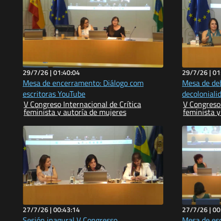
29/7/26 |
01:40:04
29/7/26 |
01
Mesa de encerramento: Diálogo com
Mesa de debate Feminismos
escritoras YouTube
decoloniali
V Congreso Internacional de Crítica
V Congreso 
feminista y autoría de mujeres
feminista y
27/7/26 |
00:43:14
27/7/26 |
00
Sesión inagural V Congresso
Mesa de esc