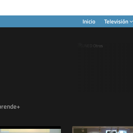
Inicio
Televisión
prende+