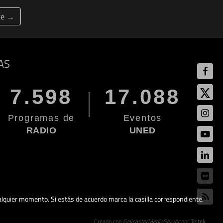
te →
AS
7.598
17.088
Programas de
Eventos
RADIO
UNED
cualquier momento. Si estás de acuerdo marca la casilla correspondiente.
Creado con
GalicasterMediaServer
por Teltek