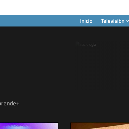
Inicio
Televisión
prende+