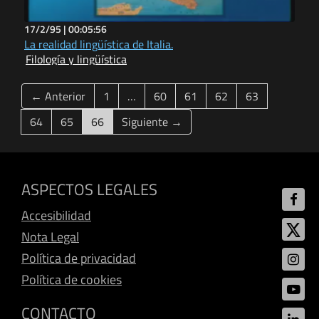
17/2/95 |
00:05:56
La realidad lingüística de Italia.
Filología y lingüística
← Anterior
1
…
60
61
62
63
(current)
64
65
66
Siguiente →
ASPECTOS LEGALES
Accesibilidad
Nota Legal
Política de privacidad
Política de cookies
CONTACTO