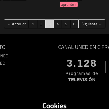
aprende+
(current)
← Anterior
1
2
3
4
5
6
Siguiente →
TO
CANAL UNED EN CIFR
UNED
3.128
NED
Programas de
TELEVISIÓN
Cookies