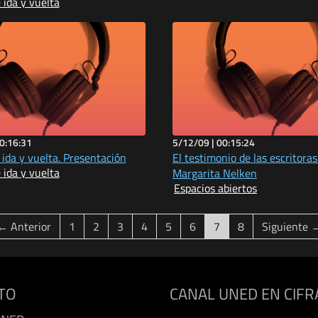
ida y vuelta
0:16:31
5/12/09 |
00:15:24
ida y vuelta. Presentación
El testimonio de las escritoras 
ida y vuelta
Margarita Nelken
Espacios abiertos
(current)
← Anterior
1
2
3
4
5
6
7
8
Siguiente 
TO
CANAL UNED EN CIFR