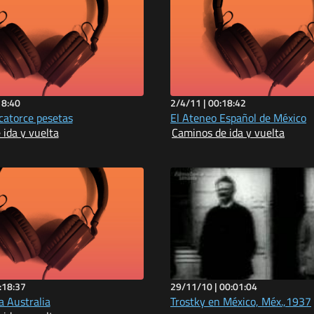
18:40
2/4/11 |
00:18:42
catorce pesetas
El Ateneo Español de México
ida y vuelta
Caminos de ida y vuelta
:18:37
29/11/10 |
00:01:04
a Australia
Trostky en México, Méx.,1937