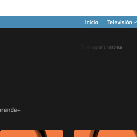
Inicio
Televisión
prende+