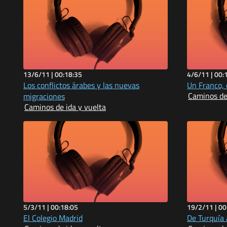
13/6/11 |
00:18:35
4/6/11 |
00:
Los conflictos árabes y las nuevas
Un Franco, 
Caminos de 
migraciones
Caminos de ida y vuelta
5/3/11 |
00:18:05
19/2/11 |
00
El Colegio Madrid
De Turquía 