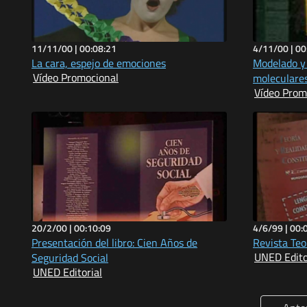
11/11/00 |
00:08:21
4/11/00 |
00
La cara, espejo de emociones
Modelado y 
Vídeo Promocional
moleculare
Vídeo Prom
20/2/00 |
00:10:09
4/6/99 |
00:
Presentación del libro: Cien Años de
Revista Teo
UNED Edito
Seguridad Social
UNED Editorial