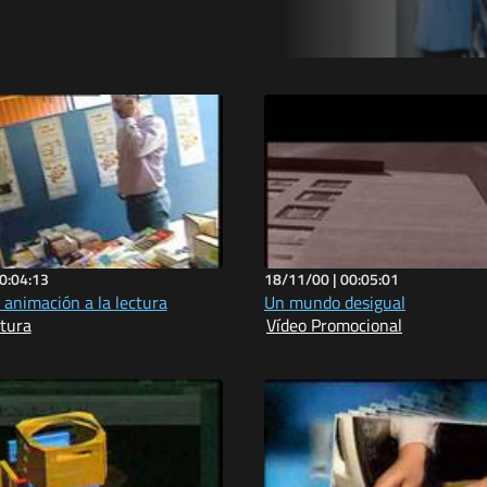
0:04:13
18/11/00 |
00:05:01
 animación a la lectura
Un mundo desigual
ctura
Vídeo Promocional