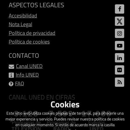
ASPECTOS LEGALES
Accesibilidad
Nota Legal
Política de privacidad
Política de cookies
CONTACTO
Canal UNED
Info UNED
FAQ
CANAL UNED EN CIFRAS
Cookies
3.128
7.599
17.088
Este sitio web utiliza cookies propias y de terceros, para ofrecerle una
mejor experiencia y servicio. Puedes revisar nuestra política de cookies
Programas de
Programas de
Eventos
en cualquier momento. Si estás de acuerdo marca la casilla
TELEVISIÓN
RADIO
UNED