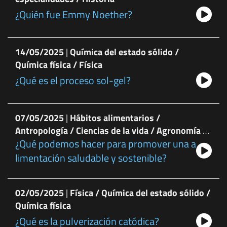
¿Quién fue Emmy Noether?
14/05/2025
|
Química del estado sólido /
Química física / Física
¿Qué es el proceso sol-gel?
07/05/2025
|
Hábitos alimentarios /
Antropología / Ciencias de la vida / Agronomía /
¿Qué podemos hacer para promover una a
Ciencias agrarias / Salud pública / Ciencias
médicas
limentación saludable y sostenible?
02/05/2025
|
Física / Química del estado sólido /
Química física
¿Qué es la pulverización catódica?