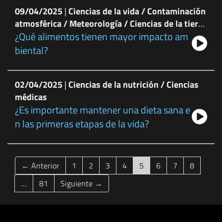
09/04/2025
|
Ciencias de la vida / Contaminación
atmosférica / Meteorología / Ciencias de la tierra
¿Qué alimentos tienen mayor impacto am
y del espacio
biental?
02/04/2025
|
Ciencias de la nutrición / Ciencias
médicas
¿Es importante mantener una dieta sana e
n las primeras etapas de la vida?
(current)
← Anterior
1
2
3
4
5
6
7
8
…
81
Siguiente →