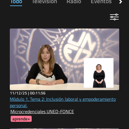
Todo
Televisión
Radio
Eventos
Ap
11/12/25 |
00:11:56
Módulo 1. Tema 2: Inclusión laboral y empoderamiento
personal.
Microcredenciales UNED-FONCE
aprende+