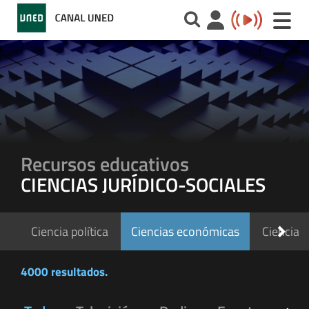
Toggle
naviga
Recursos educativos
CIENCIAS JURÍDICO-SOCIALES
Ciencia política
Ciencias económicas
Ciencias 
4000 resultados.