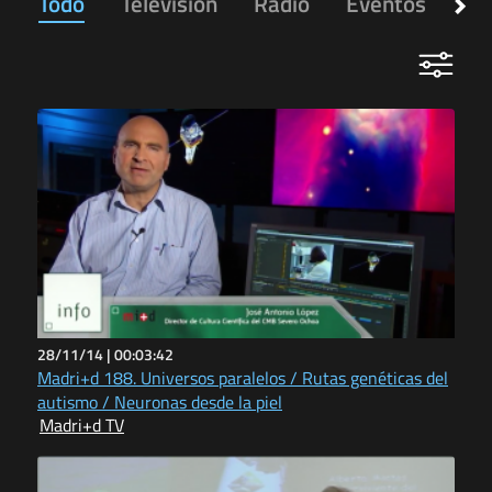
Todo
Televisión
Radio
Eventos
Ap
28/11/14 |
00:03:42
Madri+d 188. Universos paralelos / Rutas genéticas del
autismo / Neuronas desde la piel
Madri+d TV