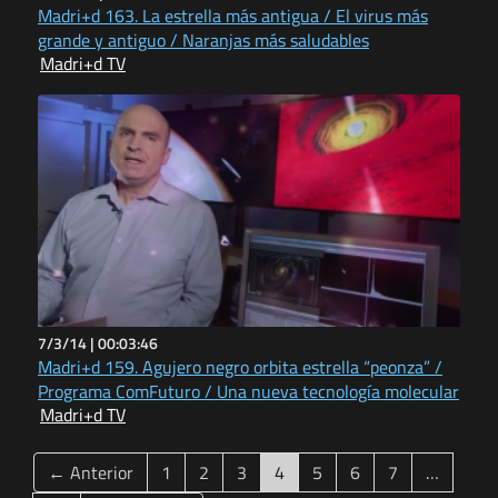
Madri+d 163. La estrella más antigua / El virus más
grande y antiguo / Naranjas más saludables
Madri+d TV
7/3/14 |
00:03:46
Madri+d 159. Agujero negro orbita estrella “peonza” /
Programa ComFuturo / Una nueva tecnología molecular
Madri+d TV
(current)
← Anterior
1
2
3
4
5
6
7
…