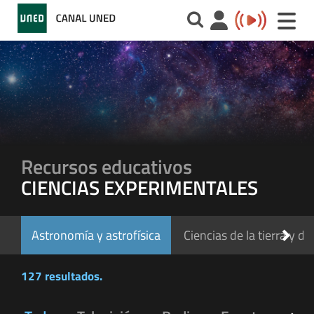
Toggle
naviga
Recursos educativos
CIENCIAS EXPERIMENTALES
Astronomía y astrofísica
Ciencias de la tierra y de
127 resultados.