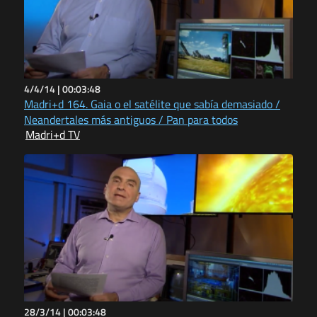
4/4/14 |
00:03:48
Madri+d 164. Gaia o el satélite que sabía demasiado /
Neandertales más antiguos / Pan para todos
Madri+d TV
28/3/14 |
00:03:48