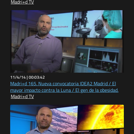
Madri+d TV
11/4/14 |
00:03:42
Madri+d 165. Nueva convocatoria IDEA2 Madrid / El
mayor impacto contra la Luna / El gen de la obesidad.
Madri+d TV