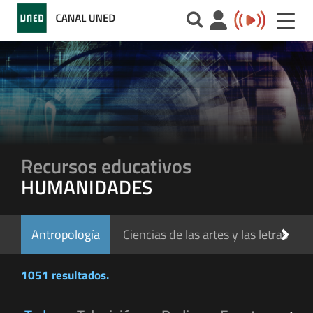
Toggle
naviga
Recursos educativos
HUMANIDADES
Antropología
Ciencias de las artes y las letras
1051 resultados.